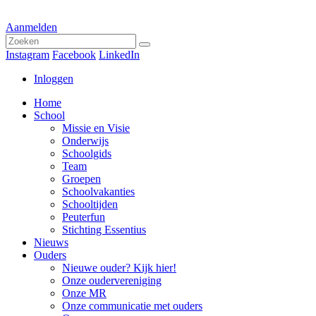
Aanmelden
Instagram
Facebook
LinkedIn
Inloggen
Home
School
Missie en Visie
Onderwijs
Schoolgids
Team
Groepen
Schoolvakanties
Schooltijden
Peuterfun
Stichting Essentius
Nieuws
Ouders
Nieuwe ouder? Kijk hier!
Onze oudervereniging
Onze MR
Onze communicatie met ouders