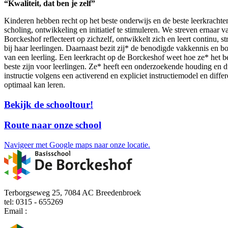
“Kwaliteit, dat ben je zelf”
Kinderen hebben recht op het beste onderwijs en de beste leerkrachte
scholing, ontwikkeling en initiatief te stimuleren. We streven ernaar va
Borckeshof reflecteert op zichzelf, ontwikkelt zich en leert continu, 
bij haar leerlingen. Daarnaast bezit zij* de benodigde vakkennis en boei
van een leerling. Een leerkracht op de Borckeshof weet hoe ze* het bes
beste zijn voor leerlingen. Ze* heeft een onderzoekende houding en du
instructie volgens een activerend en expliciet instructiemodel en diff
optimaal kan leren.
Bekijk de schooltour!
Route naar onze school
Navigeer met Google maps naar onze locatie.
Terborgseweg 25, 7084 AC Breedenbroek
tel: 0315 - 655269
Email :
deborckeshof@essentius.nl