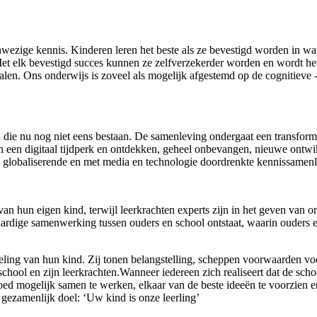
wezige kennis. Kinderen leren het beste als ze bevestigd worden in wat
 elk bevestigd succes kunnen ze zelfverzekerder worden en wordt het v
e halen. Ons onderwijs is zoveel als mogelijk afgestemd op de cognitieve
e nu nog niet eens bestaan. De samenleving ondergaat een transformati
 in een digitaal tijdperk en ontdekken, geheel onbevangen, nieuwe ontw
globaliserende en met media en technologie doordrenkte kennissamenlev
s van hun eigen kind, terwijl leerkrachten experts zijn in het geven va
waardige samenwerking tussen ouders en school ontstaat, waarin ouders
eling van hun kind. Zij tonen belangstelling, scheppen voorwaarden v
chool en zijn leerkrachten.Wanneer iedereen zich realiseert dat de sch
d mogelijk samen te werken, elkaar van de beste ideeën te voorzien en
gezamenlijk doel: ‘Uw kind is onze leerling’