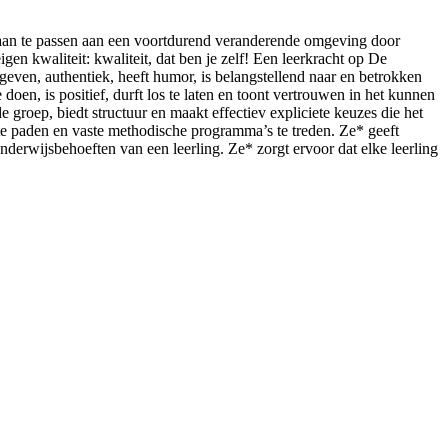
ch aan te passen aan een voortdurend veranderende omgeving door
igen kwaliteit: kwaliteit, dat ben je zelf! Een leerkracht op De
sgeven, authentiek, heeft humor, is belangstellend naar en betrokken
 doen, is positief, durft los te laten en toont vertrouwen in het kunnen
 groep, biedt structuur en maakt effectiev expliciete keuzes die het
kte paden en vaste methodische programma’s te treden. Ze* geeft
onderwijsbehoeften van een leerling. Ze* zorgt ervoor dat elke leerling