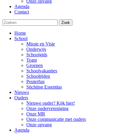
Onze opvang
Agenda
Contact
Zoek
Home
School
Missie en Visie
Onderwijs
Schoolgids
Team
Groepen
Schoolvakanties
Schooltijden
Peuterfun
Stichting Essentius
Nieuws
Ouders
Nieuwe ouder? Kijk hier!
Onze oudervereniging
Onze MR
Onze communicatie met ouders
Onze opvang
Agenda