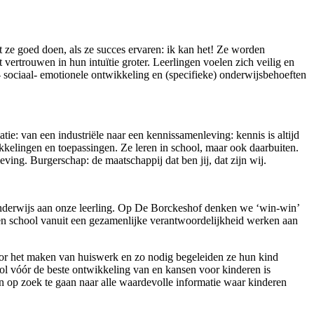
 ze goed doen, als ze succes ervaren: ik kan het! Ze worden
ertrouwen in hun intuïtie groter. Leerlingen voelen zich veilig en
 - sociaal- emotionele ontwikkeling en (specifieke) onderwijsbehoeften
e: van een industriële naar een kennissamenleving: kennis is altijd
ikkelingen en toepassingen. Ze leren in school, maar ook daarbuiten.
ing. Burgerschap: de maatschappij dat ben jij, dat zijn wij.
n onderwijs aan onze leerling. Op De Borckeshof denken we ‘win-win’
 en school vanuit een gezamenlijke verantwoordelijkheid werken aan
oor het maken van huiswerk en zo nodig begeleiden ze hun kind
ool vóór de beste ontwikkeling van en kansen voor kinderen is
 op zoek te gaan naar alle waardevolle informatie waar kinderen