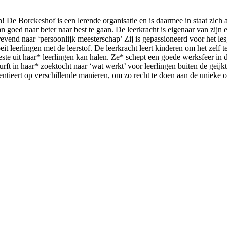
n! De Borckeshof is een lerende organisatie en is daarmee in staat zi
n goed naar beter naar best te gaan. De leerkracht is eigenaar van zijn e
strevend naar ‘persoonlijk meesterschap’ Zij is gepassioneerd voor het le
t leerlingen met de leerstof. De leerkracht leert kinderen om het zelf te
te uit haar* leerlingen kan halen. Ze* schept een goede werksfeer in de
rft in haar* zoektocht naar ‘wat werkt’ voor leerlingen buiten de geij
erentieert op verschillende manieren, om zo recht te doen aan de unieke 