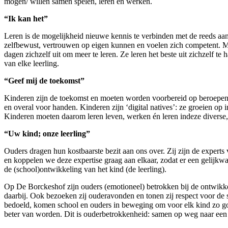
mogen/ willen samen spelen, leren en werken.
“Ik kan het”
Leren is de mogelijkheid nieuwe kennis te verbinden met de reeds aan
zelfbewust, vertrouwen op eigen kunnen en voelen zich competent. Met
dagen zichzelf uit om meer te leren. Ze leren het beste uit zichzelf t
van elke leerling.
“Geef mij de toekomst”
Kinderen zijn de toekomst en moeten worden voorbereid op beroepen di
en overal voor handen. Kinderen zijn ‘digital natives’: ze groeien op
Kinderen moeten daarom leren leven, werken én leren indeze diverse, 
“Uw kind; onze leerling”
Ouders dragen hun kostbaarste bezit aan ons over. Zij zijn de expert
en koppelen we deze expertise graag aan elkaar, zodat er een gelijk
de (school)ontwikkeling van het kind (de leerling).
Op De Borckeshof zijn ouders (emotioneel) betrokken bij de ontwikk
daarbij. Ook bezoeken zij ouderavonden en tonen zij respect voor de s
bedoeld, komen school en ouders in beweging om voor elk kind zo goe
beter van worden. Dit is ouderbetrokkenheid: samen op weg naar een 