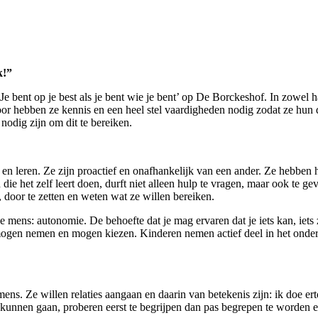
k!”
‘Je bent op je best als je bent wie je bent’ op De Borckeshof. In zowel
r hebben ze kennis en een heel stel vaardigheden nodig zodat ze hun 
nodig zijn om dit te bereiken.
en leren. Ze zijn proactief en onafhankelijk van een ander. Ze hebben h
ie het zelf leert doen, durft niet alleen hulp te vragen, maar ook te g
door te zetten en weten wat ze willen bereiken.
 mens: autonomie. De behoefte dat je mag ervaren dat je iets kan, iets zé
mogen nemen en mogen kiezen. Kinderen nemen actief deel in het onderw
ns. Ze willen relaties aangaan en daarin van betekenis zijn: ik doe er
kunnen gaan, proberen eerst te begrijpen dan pas begrepen te worden e